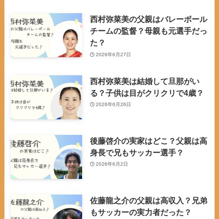
西村弥菜美の父親はバレーボール
チームの監督？母親も元選手だっ
た？
2026年6月27日
西村弥菜美は結婚して旦那がい
る？子供は目がクリクリで4歳？
2026年6月26日
後藤啓介の実家はどこ？父親は高
身長で兄もサッカー選手？
2026年6月2日
佐藤龍之介の父親は高収入？兄弟
もサッカーの実力者だった？