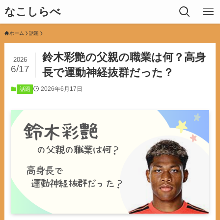
なこしらべ
ホーム
話題
鈴木彩艶の父親の職業は何？高身
2026
6/17
長で運動神経抜群だった？
2026年6月17日
話題