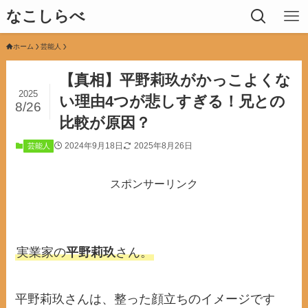
なこしらべ
ホーム
芸能人
【真相】平野莉玖がかっこよくな
2025
い理由4つが悲しすぎる！兄との
8/26
比較が原因？
2024年9月18日
2025年8月26日
芸能人
スポンサーリンク
実業家の
平野莉玖
さん。
平野莉玖さんは、整った顔立ちのイメージです