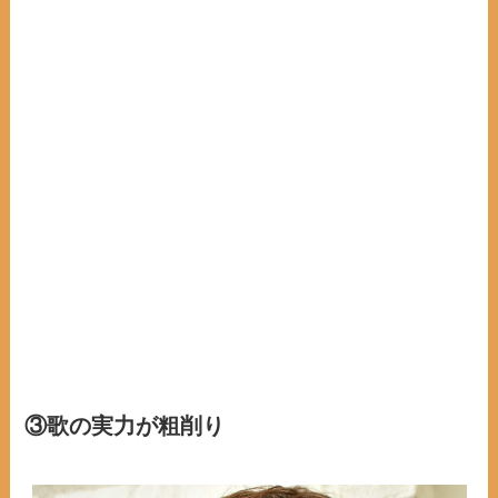
③歌の実力が粗削り