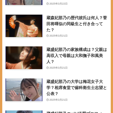
2025年3月22日
蔵森妃那乃の歴代彼氏は何人？菅
田将暉似の同級生と付き合って
た？
2025年3月21日
蔵盛妃那乃の家族構成は？父親は
高収入で母親は大和撫子和風美
人？
2025年3月21日
蔵盛妃那乃の大学は梅花女子大
学？相席食堂で歯科衛生士志望と
公表？
2025年3月21日