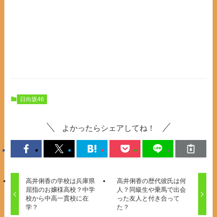
日向坂46
よかったらシェアしてね！
高井俐香の学校は兵庫県
高井俐香の歴代彼氏は何
屈指のお嬢様高校？中学
人？同級生や乗馬で出会
校から中高一貫校に在
った友人と付き合って
学？
た？