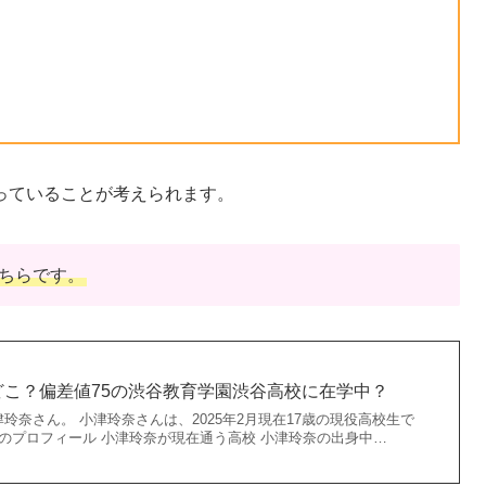
っていることが考えられます。
ちらです。
こ？偏差値75の渋谷教育学園渋谷高校に在学中？
玲奈さん。 小津玲奈さんは、2025年2月現在17歳の現役高校生で
奈のプロフィール 小津玲奈が現在通う高校 小津玲奈の出身中…