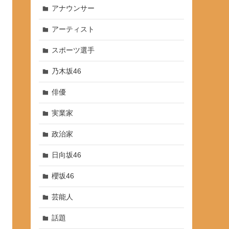
アナウンサー
アーティスト
スポーツ選手
乃木坂46
俳優
実業家
政治家
日向坂46
櫻坂46
芸能人
話題