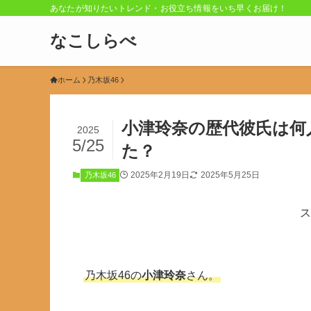
あなたが知りたいトレンド・お役立ち情報をいち早くお届け！
なこしらべ
ホーム
乃木坂46
小津玲奈の歴代彼氏は何
2025
5/25
た？
2025年2月19日
2025年5月25日
乃木坂46
ス
乃木坂46の
小津玲奈
さん。