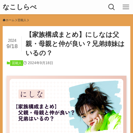
なこしらべ
ホーム
芸能人
【家族構成まとめ】にしなは父
2024
親・母親と仲が良い？兄弟姉妹は
9/18
いるの？
2024年9月18日
芸能人