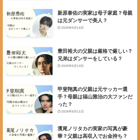
新原泰佑の実家は母子家庭？母親
は元ダンサーで美人？
2026年6月14日
豊田裕大の父親は厳格で厳しい？
兄弟はダンサーをしている？
2026年6月13日
甲斐翔真の父親は元サッカー選
手？母親は福山雅治の大ファンだ
った？
2026年6月11日
濱尾ノリタカの実家の写真が豪
華？父親は高収入でお金持ち？