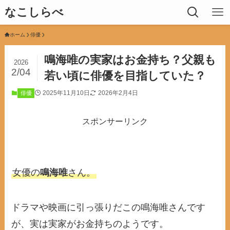
なこしらべ
ホーム
俳優
鳴海唯の実家はお金持ち？父親も
2026
2/04
若い頃に俳優を目指していた？
2025年11月10日
2026年2月4日
俳優
スポンサーリンク
女優の
鳴海唯
さん。
ドラマや映画に引っ張りだこの鳴海唯さんです
が、実は実家がお金持ちのようです。