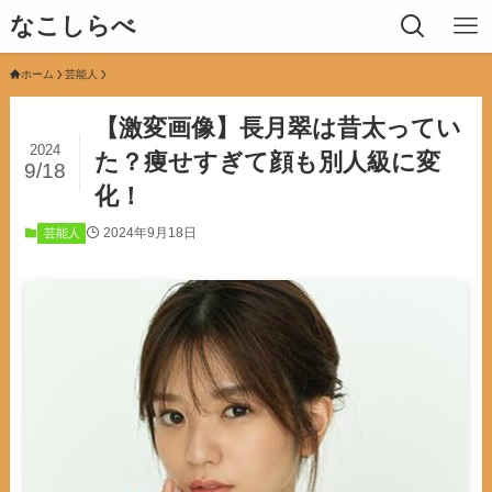
なこしらべ
ホーム
芸能人
【激変画像】長月翠は昔太ってい
2024
た？痩せすぎて顔も別人級に変
9/18
化！
2024年9月18日
芸能人