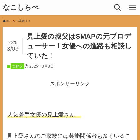
なこしらべ
ホーム
芸能人
見上愛の叔父はSMAPの元プロデ
2025
ューサー！女優への進路も相談し
3/03
ていた！
2025年3月3日
芸能人
スポンサーリンク
人気若手女優の
見上愛
さん。
見上愛さんのご家族には芸能関係者も多くいるこ