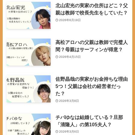
北山宏光の実家の住所はどこ？父
親は教師で校長先生をしていた？
2026年6月19日
高松アロハの父親は教師で完璧人
間？母親はサーフィンが得意？
2026年4月15日
佐野晶哉の実家がお金持ちな理由
5つ！父親は会社の経営者だっ
た？
2026年3月8日
チバゆなは結婚している？旦那
「清隆人」の第105夫人？
2026年3月6日