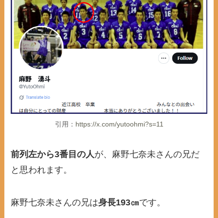
引用：
https://x.com/yutoohmi?s=11
前列左から3番目の人
が、麻野七奈未さんの兄だ
と思われます。
麻野七奈未さんの兄は
身長193㎝
です。