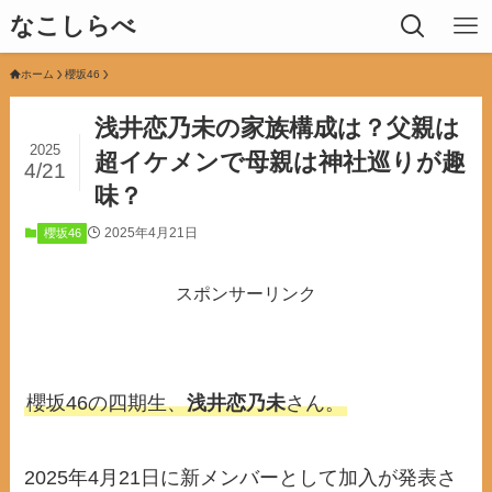
なこしらべ
ホーム
櫻坂46
浅井恋乃未の家族構成は？父親は
2025
超イケメンで母親は神社巡りが趣
4/21
味？
2025年4月21日
櫻坂46
スポンサーリンク
櫻坂46の四期生、
浅井恋乃未
さん。
2025年4月21日に新メンバーとして加入が発表さ