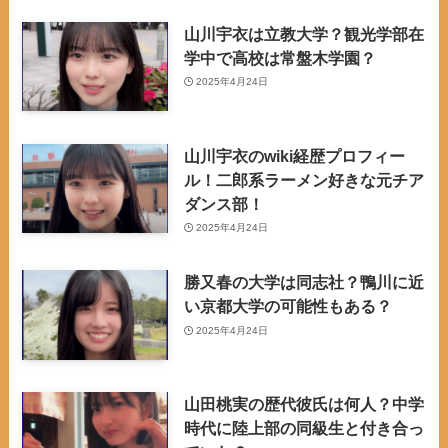
山川宇衣は立教大学？観光学部在
学中で高校は常盤木学園？
2025年4月24日
山川宇衣のwiki経歴プロフィー
ル！二郎系ラーメン好きな元チア
ダンス部！
2025年4月24日
勝又春の大学は同志社？鴨川に近
い京都大学の可能性もある？
2025年4月24日
山田桃実の歴代彼氏は何人？中学
時代に陸上部の同級生と付き合っ