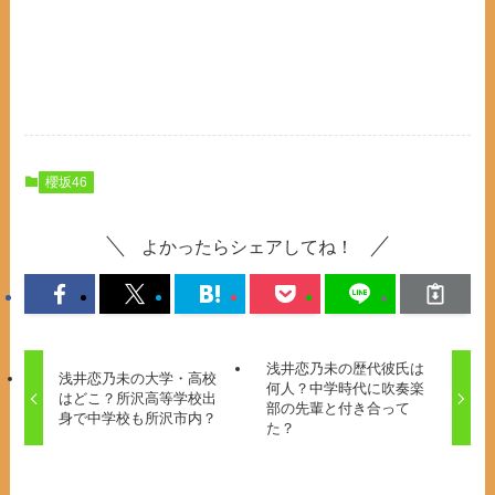
櫻坂46
よかったらシェアしてね！
浅井恋乃未の歴代彼氏は
浅井恋乃未の大学・高校
何人？中学時代に吹奏楽
はどこ？所沢高等学校出
部の先輩と付き合って
身で中学校も所沢市内？
た？